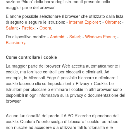
sezione “Aiuto” della barra degli strumenti presente nella
maggior parte dei browser.
È anche possibile selezionare il browser che utilizzato dalla lista
di seguito e seguire le istruzioni: -
Internet Explorer
; -
Chrome
; -
Safari
; -
Firefox
; -
Opera
.
Da dispositivo mobile: -
Android
; -
Safari
; -
Windows Phone
; -
Blackberry
.
Come controllare i cookie
La maggior parte dei browser Web accetta automaticamente i
cookie, ma fornisce controlli per bloccarli o eliminarli. Ad
esempio, in Microsoft Edge è possibile bloccare o eliminare i
cookie facendo clic su Impostazioni > Privacy > Cookie. Le
istruzioni per bloccare o eliminare i cookie in altri browser sono
disponibili in ogni informativa sulla privacy o documentazione del
browser.
Alcune funzionalità dei prodotti AIPO Ricerche dipendono dai
cookie. Qualora l'utente scelga di bloccare i cookie, potrebbe
non riuscire ad accedere o a utilizzare tali funzionalità e le