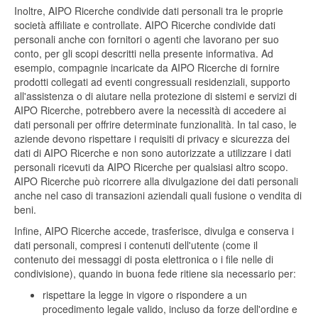
Inoltre, AIPO Ricerche condivide dati personali tra le proprie
società affiliate e controllate. AIPO Ricerche condivide dati
personali anche con fornitori o agenti che lavorano per suo
conto, per gli scopi descritti nella presente informativa. Ad
esempio, compagnie incaricate da AIPO Ricerche di fornire
prodotti collegati ad eventi congressuali residenziali, supporto
all'assistenza o di aiutare nella protezione di sistemi e servizi di
AIPO Ricerche, potrebbero avere la necessità di accedere ai
dati personali per offrire determinate funzionalità. In tal caso, le
aziende devono rispettare i requisiti di privacy e sicurezza dei
dati di AIPO Ricerche e non sono autorizzate a utilizzare i dati
personali ricevuti da AIPO Ricerche per qualsiasi altro scopo.
AIPO Ricerche può ricorrere alla divulgazione dei dati personali
anche nel caso di transazioni aziendali quali fusione o vendita di
beni.
Infine, AIPO Ricerche accede, trasferisce, divulga e conserva i
dati personali, compresi i contenuti dell'utente (come il
contenuto dei messaggi di posta elettronica o i file nelle di
condivisione), quando in buona fede ritiene sia necessario per:
rispettare la legge in vigore o rispondere a un
procedimento legale valido, incluso da forze dell'ordine e