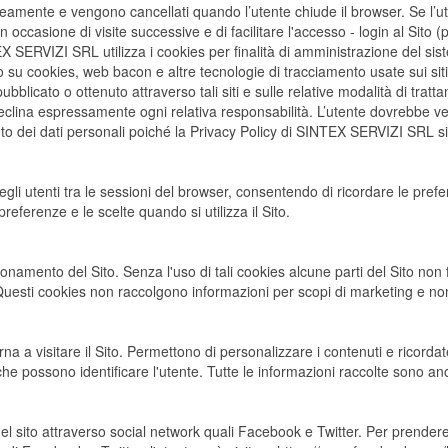
amente e vengono cancellati quando l’utente chiude il browser. Se l’uten
te in occasione di visite successive e di facilitare l'accesso - login al
X SERVIZI SRL utilizza i cookies per finalità di amministrazione del siste
cookies, web bacon e altre tecnologie di tracciamento usate sui siti di
pubblicato o ottenuto attraverso tali siti e sulle relative modalità di t
declina espressamente ogni relativa responsabilità. L’utente dovrebbe verif
nto dei dati personali poiché la Privacy Policy di SINTEX SERVIZI SRL si
egli utenti tra le sessioni del browser, consentendo di ricordare le prefe
preferenze e le scelte quando si utilizza il Sito.
ionamento del Sito. Senza l'uso di tali cookies alcune parti del Sito 
Questi cookies non raccolgono informazioni per scopi di marketing e non
a a visitare il Sito. Permettono di personalizzare i contenuti e ricordat
he possono identificare l'utente. Tutte le informazioni raccolte sono a
del sito attraverso social network quali Facebook e Twitter. Per prendere 