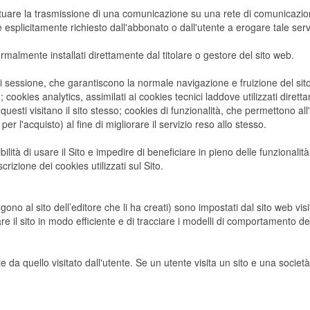
 effettuare la trasmissione di una comunicazione su una rete di comunicaz
ne esplicitamente richiesto dall'abbonato o dall'utente a erogare tale serv
ormalmente installati direttamente dal titolare o gestore del sito web.
i sessione, che garantiscono la normale navigazione e fruizione del si
cookies analytics, assimilati ai cookies tecnici laddove utilizzati dirett
sti visitano il sito stesso; cookies di funzionalità, che permettono all'
per l'acquisto) al fine di migliorare il servizio reso allo stesso.
ilità di usare il Sito e impedire di beneficiare in pieno delle funzionalità
crizione dei cookies utilizzati sul Sito.
no al sito dell’editore che li ha creati) sono impostati dal sito web visit
are il sito in modo efficiente e di tracciare i modelli di comportamento dei 
 da quello visitato dall'utente. Se un utente visita un sito e una società 