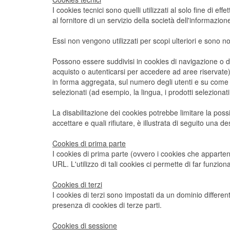
I cookies tecnici sono quelli utilizzati al solo fine di
al fornitore di un servizio della società dell'informazio
Essi non vengono utilizzati per scopi ulteriori e sono n
Possono essere suddivisi in cookies di navigazione o d
acquisto o autenticarsi per accedere ad aree riservate); 
in forma aggregata, sul numero degli utenti e su come que
selezionati (ad esempio, la lingua, i prodotti selezionati 
La disabilitazione dei cookies potrebbe limitare la possib
accettare e quali rifiutare, è illustrata di seguito una des
Cookies di prima parte
I cookies di prima parte (ovvero i cookies che appartengo
URL. L'utilizzo di tali cookies ci permette di far funzion
Cookies di terzi
I cookies di terzi sono impostati da un dominio differente
presenza di cookies di terze parti.
Cookies di sessione