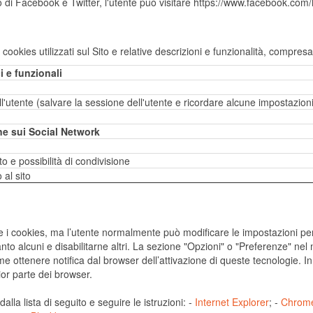
so di Facebook e Twitter, l'utente può visitare https://www.facebook.com/
ali cookies utilizzati sul Sito e relative descrizioni e funzionalità, compre
i e funzionali
'utente (salvare la sessione dell'utente e ricordare alcune impostazioni
ne sui Social Network
 e possibilità di condivisione
 al sito
cookies, ma l’utente normalmente può modificare le impostazioni per dis
anto alcuni e disabilitarne altri. La sezione "Opzioni" o "Preferenze" ne
e ottenere notifica dal browser dell’attivazione di queste tecnologie. In
ior parte dei browser.
alla lista di seguito e seguire le istruzioni: -
Internet Explorer
; -
Chrom