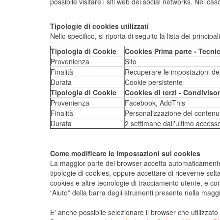
possibile visitare i siti web dei social networks. Nel ca
Tipologie di cookies utilizzati
Nello specifico, si riporta di seguito la lista dei princip
Tipologia di Cookie
Cookies Prima parte - Tecnic
Provenienza
Sito
Finalità
Recuperare le impostazioni dell
Durata
Cookie persistente
Tipologia di Cookie
Cookies di terzi - Condiviso
Provenienza
Facebook, AddThis
Finalità
Personalizzazione del contenuto
Durata
2 settimane dall'ultimo accesso
Come modificare le impostazioni sui cookies
La maggior parte dei browser accetta automaticamente i 
tipologie di cookies, oppure accettare di riceverne solt
cookies e altre tecnologie di tracciamento utente, e com
“Aiuto” della barra degli strumenti presente nella magg
E' anche possibile selezionare il browser che utilizzato d