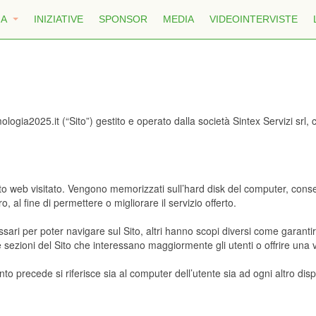
MA
INIZIATIVE
SPONSOR
MEDIA
VIDEOINTERVISTE
logia2025.it (“Sito”) gestito e operato dalla società Sintex Servizi srl
dal sito web visitato. Vengono memorizzati sull’hard disk del computer, co
 al fine di permettere o migliorare il servizio offerto.
sari per poter navigare sul Sito, altri hanno scopi diversi come garantir
e sezioni del Sito che interessano maggiormente gli utenti o offrire una v
anto precede si riferisce sia al computer dell’utente sia ad ogni altro disp