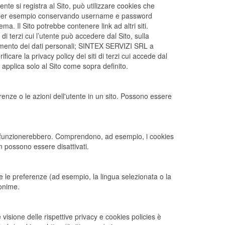
te si registra al Sito, può utilizzare cookies che
 Sito (per esempio conservando username e password
ma. Il Sito potrebbe contenere link ad altri siti.
 terzi cui l’utente può accedere dal Sito, sulla
rattamento dei dati personali; SINTEX SERVIZI SRL a
icare la privacy policy dei siti di terzi cui accede dal
 applica solo al Sito come sopra definito.
renze o le azioni dell'utente in un sito. Possono essere
non funzionerebbero. Comprendono, ad esempio, i cookies
 possono essere disattivati.
e le preferenze (ad esempio, la lingua selezionata o la
nonime.
visione delle rispettive privacy e cookies policies è