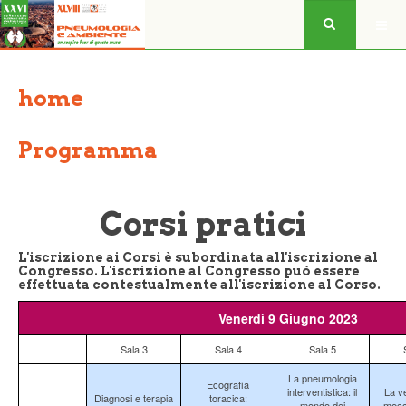
home
Programma
Corsi pratici
L'iscrizione ai Corsi è subordinata all'iscrizione al
Congresso. L'iscrizione al Congresso può essere
effettuata contestualmente all'iscrizione al Corso.
Venerdì 9 Giugno 2023
Sala 3
Sala 4
Sala 5
La pneumologia
Ecografia
interventistica: il
La ve
Diagnosi e terapia
toracica:
mondo dei
mecc