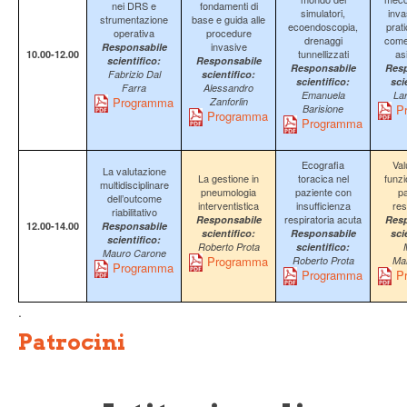
nei DRS e
fondamenti di
simulatori,
inva
strumentazione
base e guida alle
ecoendoscopia,
prati
operativa
procedure
drenaggi
come 
invasive
Responsabile
tunnellizzati
as
10.00-12.00
scientifico:
Responsabile
Responsabile
Resp
Fabrizio Dal
scientifico:
scientifico:
sci
Farra
Alessandro
Emanuela
Lar
Programma
Zanforlin
P
Barisione
Programma
Programma
Ecografia
Val
La valutazione
La gestione in
toracica nel
funzi
multidisciplinare
pneumologia
paziente con
pa
dell’outcome
interventistica
insufficienza
res
riabilitativo
respiratoria acuta
Responsabile
Resp
12.00-14.00
Responsabile
scientifico:
Responsabile
sci
scientifico:
Roberto Prota
scientifico:
Mauro Carone
Programma
Roberto Prota
Ma
Programma
Programma
P
.
Patrocini